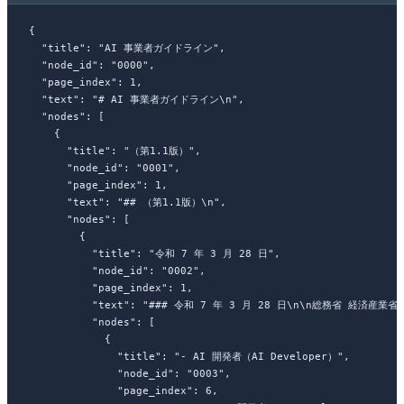
{
  "title"
: 
"AI 事業者ガイドライン"
,
  "node_id"
: 
"0000"
,
  "page_index"
: 
1
,
  "text"
: 
"# AI 事業者ガイドライン
\n
"
,
  "nodes"
: [
    {
      "title"
: 
"（第1.1版）"
,
      "node_id"
: 
"0001"
,
      "page_index"
: 
1
,
      "text"
: 
"## （第1.1版）
\n
"
,
      "nodes"
: [
        {
          "title"
: 
"令和 7 年 3 月 28 日"
,
          "node_id"
: 
"0002"
,
          "page_index"
: 
1
,
          "text"
: 
"### 令和 7 年 3 月 28 日
\n\n
総務省 経済産業省
\
          "nodes"
: [
            {
              "title"
: 
"- AI 開発者（AI Developer）"
,
              "node_id"
: 
"0003"
,
              "page_index"
: 
6
,