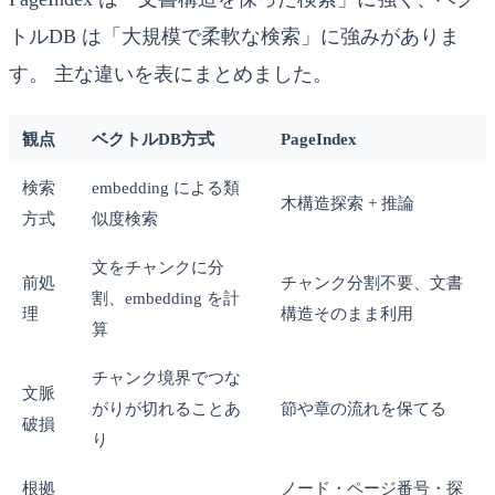
トルDB は「大規模で柔軟な検索」に強みがありま
す。 主な違いを表にまとめました。
観点
ベクトルDB方式
PageIndex
検索
embedding による類
木構造探索 + 推論
方式
似度検索
文をチャンクに分
前処
チャンク分割不要、文書
割、embedding を計
理
構造そのまま利用
算
チャンク境界でつな
文脈
がりが切れることあ
節や章の流れを保てる
破損
り
根拠
ノード・ページ番号・探