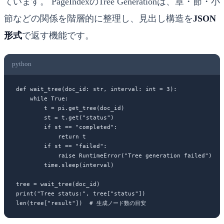
ています。 PageIndexのTree Generationは、章・節・小
節などの関係を階層的に整理し、見出し構造を
JSON
形式
で返す機能です。
python
def
 wait_tree
(doc_id: 
str
, interval: 
int
 =
 3
):
    while
 True
:
        t 
=
 pi.get_tree(doc_id)
        st 
=
 t.get(
"status"
)
        if
 st 
==
 "completed"
:
            return
 t
        if
 st 
==
 "failed"
:
            raise
 RuntimeError
(
"Tree generation failed"
)
        time.sleep(interval)
tree 
=
 wait_tree(doc_id)
print
(
"Tree status:"
, tree[
"status"
])
len
(tree[
"result"
])  
# 生成ノード数の目安