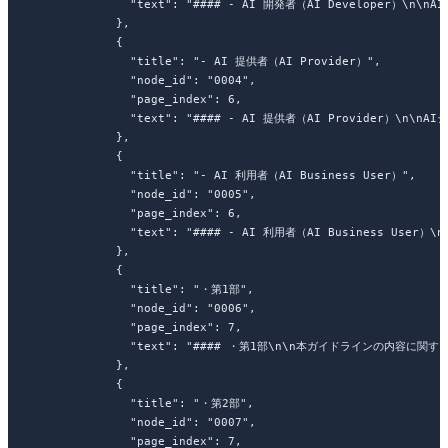
              "text"
: 
"#### - AI 開発者（AI Developer）
\n\n
A
            },
            {
              "title"
: 
"- AI 提供者（AI Provider）"
,
              "node_id"
: 
"0004"
,
              "page_index"
: 
6
,
              "text"
: 
"#### - AI 提供者（AI Provider）
\n\n
AI
            },
            {
              "title"
: 
"- AI 利用者（AI Business User）"
,
              "node_id"
: 
"0005"
,
              "page_index"
: 
6
,
              "text"
: 
"#### - AI 利用者（AI Business User）
\n
            },
            {
              "title"
: 
"・第1部"
,
              "node_id"
: 
"0006"
,
              "page_index"
: 
7
,
              "text"
: 
"#### ・第1部
\n\n
本ガイドラインの内容に関す
            },
            {
              "title"
: 
"・第2部"
,
              "node_id"
: 
"0007"
,
              "page_index"
: 
7
,