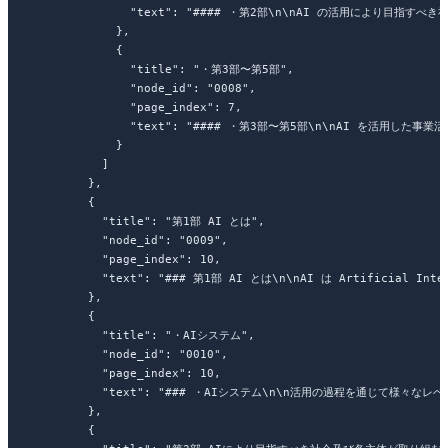
              "text"
: 
"#### ・第2部
\n\n
AI の活用により目指すべき
            },
            {
              "title"
: 
"・第3部〜第5部"
,
              "node_id"
: 
"0008"
,
              "page_index"
: 
7
,
              "text"
: 
"#### ・第3部〜第5部
\n\n
AI を活用した事業
            }
          ]
        },
        {
          "title"
: 
"第1部 AI とは"
,
          "node_id"
: 
"0009"
,
          "page_index"
: 
10
,
          "text"
: 
"### 第1部 AI とは
\n\n
AI は Artificia
        },
        {
          "title"
: 
"・AIシステム"
,
          "node_id"
: 
"0010"
,
          "page_index"
: 
10
,
          "text"
: 
"### ・AIシステム
\n\n
活用の過程を通じて様々なレベ
        },
        {