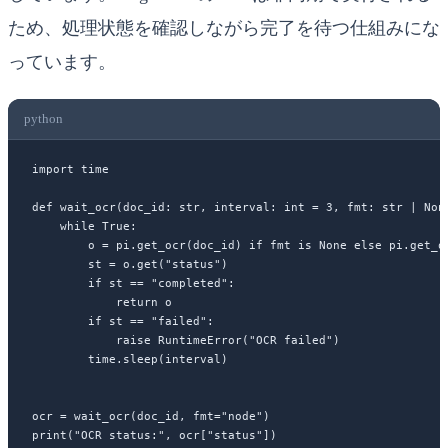
ため、処理状態を確認しながら完了を待つ仕組みにな
っています。
python
import
 time
def
 wait_ocr
(doc_id: 
str
, interval: 
int
 =
 3
, fmt: 
str
 |
 Non
    while
 True
:
        o 
=
 pi.get_ocr(doc_id) 
if
 fmt 
is
 None
 else
 pi.get_o
        st 
=
 o.get(
"status"
)
        if
 st 
==
 "completed"
:
            return
 o
        if
 st 
==
 "failed"
:
            raise
 RuntimeError
(
"OCR failed"
)
        time.sleep(interval)
ocr 
=
 wait_ocr(doc_id, 
fmt
=
"node"
)
print
(
"OCR status:"
, ocr[
"status"
])