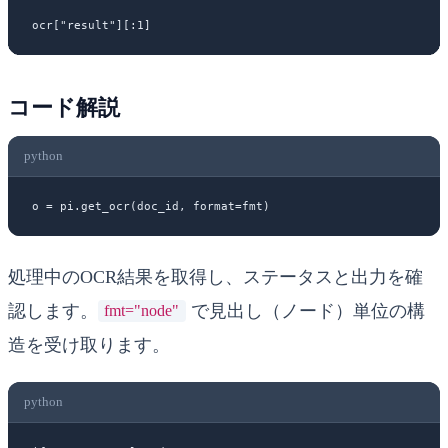
ocr[
"result"
][:
1
]
コード解説
python
o 
=
 pi.get_ocr(doc_id, 
format
=
fmt)
処理中のOCR結果を取得し、ステータスと出力を確
認します。
で見出し（ノード）単位の構
fmt="node"
造を受け取ります。
python