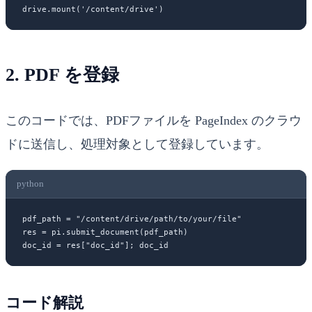
drive.mount(
'/content/drive'
)
2.
PDF を登録
このコードでは、PDFファイルを PageIndex のクラウ
ドに送信し、処理対象として登録しています。
python
pdf_path 
=
 "/content/drive/path/to/your/file"
res 
=
 pi.submit_document(pdf_path)
doc_id 
=
 res[
"doc_id"
]; doc_id
コード解説