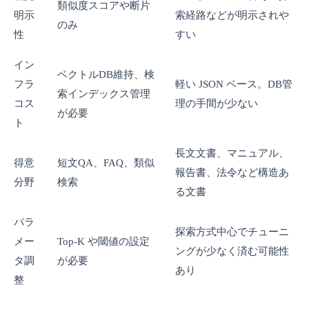
類似度スコアや断片
明示
索経路などが明示されや
のみ
性
すい
イン
ベクトルDB維持、検
フラ
軽い JSON ベース。DB管
索インデックス管理
コス
理の手間が少ない
が必要
ト
長文文書、マニュアル、
得意
短文QA、FAQ、類似
報告書、法令など構造あ
分野
検索
る文書
パラ
探索方式中心でチューニ
メー
Top-K や閾値の設定
ングが少なく済む可能性
タ調
が必要
あり
整