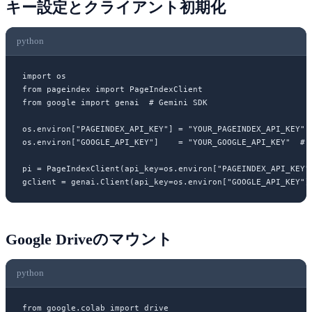
キー設定とクライアント初期化
python
import
 os
from
 pageindex 
import
 PageIndexClient
from
 google 
import
 genai  
# Gemini SDK
os.environ[
"PAGEINDEX_API_KEY"
] 
=
 "YOUR_PAGEINDEX_API_KEY"
os.environ[
"GOOGLE_API_KEY"
]    
=
 "YOUR_GOOGLE_API_KEY"
  # 
pi 
=
 PageIndexClient(
api_key
=
os.environ[
"PAGEINDEX_API_KEY"
gclient 
=
 genai.Client(
api_key
=
os.environ[
"GOOGLE_API_KEY"
]
Google Driveのマウント
python
from
 google.colab 
import
 drive