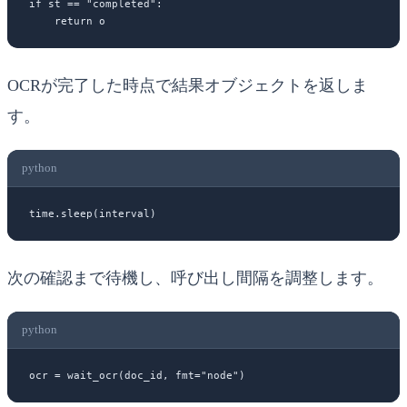
if
 st 
==
 "completed"
:
    return
 o
OCRが完了した時点で結果オブジェクトを返しま
す。
python
time.sleep(interval)
次の確認まで待機し、呼び出し間隔を調整します。
python
ocr 
=
 wait_ocr(doc_id, 
fmt
=
"node"
)