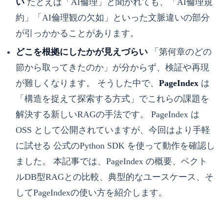
い
たとえば「AI倫理」と聞かれても、「AI倫理規
約」「AI倫理観の欠如」といった文脈違いの部分
が引っかかることがあります。
どこを根拠にしたかが見えづらい
「第何章のどの
節から取ってきたのか」が分からず、検証や再現
が難しくなります。 そうした中で、
PageIndex
は
「構造を捉えて探索する方式」でこれらの課題を
解決する新しいRAGの手法です。 PageIndex は
OSS として公開されていますが、今回はより手軽
に試せる 公式のPython SDK を使って動作を確認し
ました。 本記事では、PageIndex の概要、ベクト
ルDB型RAGとの比較、典型的なユースケース、そ
してPageIndexの使い方を紹介します。