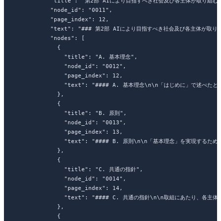
          "title"
: 
"第2部 AIにより目指すべき社会及び各主体が取り組む
          "node_id"
: 
"0011"
,
          "page_index"
: 
12
,
          "text"
: 
"### 第2部 AIにより目指すべき社会及び各主体が取り
          "nodes"
: [
            {
              "title"
: 
"A. 基本理念"
,
              "node_id"
: 
"0012"
,
              "page_index"
: 
12
,
              "text"
: 
"#### A. 基本理念
\n\n
「はじめに」で述べたとお
            },
            {
              "title"
: 
"B. 原則"
,
              "node_id"
: 
"0013"
,
              "page_index"
: 
13
,
              "text"
: 
"#### B. 原則
\n\n
「基本理念」を実現するため
            },
            {
              "title"
: 
"C. 共通の指針"
,
              "node_id"
: 
"0014"
,
              "page_index"
: 
14
,
              "text"
: 
"#### C. 共通の指針
\n\n
取組にあたり、各主体
            },
            {