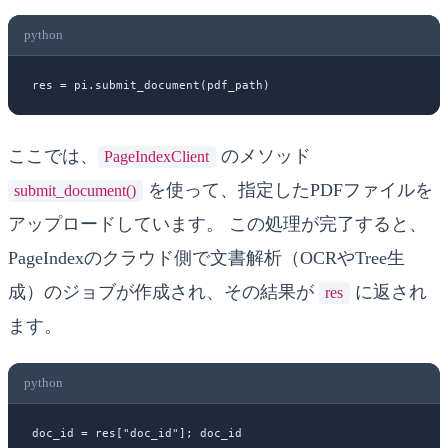
python
res 
=
 pi.submit_document(pdf_path)
ここでは、
のメソッド
PageIndexClient
を使って、指定したPDFファイルを
submit_document()
アップロードしています。 この処理が完了すると、
PageIndexのクラウド側で文書解析（OCRやTree生
成）のジョブが作成され、その結果が
に返され
res
ます。
python
doc_id 
=
 res[
"doc_id"
]; doc_id