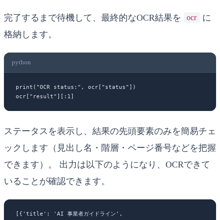
完了するまで待機して、最終的なOCR結果を
に
ocr
格納します。
python
print
(
"OCR status:"
, ocr[
"status"
])
ocr[
"result"
][:
1
]
ステータスを表示し、結果の先頭要素のみを簡易チェ
ックします（見出し名・階層・ページ番号などを把握
できます）。 出力は以下のようになり、OCRできて
いることが確認できます。
[{'title': 'AI 事業者ガイドライン',
